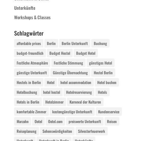
Unterkünfte
Workshops & Classes
Schlagwörter
affordable prices
Berlin
Berlin Unterkunft
Buchung
budget-freundlich
Budget Hostel
Budget Hotel
Festliche Atmosphäre
Festliche Stimmung
günstiges Hotel
günstige Unterkunft
Günstige Übernachtung
Hostel Berlin
Hostels in Berlin
Hotel
hotel accommodation
Hotel buchen
Hotelbuchung
hotel hostel
Hotelreservierung
Hotels
Hotels in Berlin
Hotelzimmer
Karneval der Kulturen
komfortable Zimmer
kostengünstige Unterkunft
Kundenservice
Marzahn
Ootel
Ootel.com
preiswerte Unterkunft
Reisen
Reiseplanung
Sehenswürdigkeiten
Silvesterfeuerwerk
Unterkunft
Unterkunft in Berlin
Unterkünfte