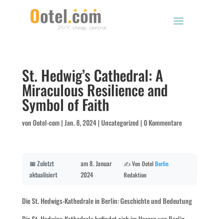
St. Hedwig’s Cathedral: A
Miraculous Resilience and
Symbol of Faith
von
Ootel-com
|
Jan. 8, 2024
|
Uncategorized
|
0 Kommentare
📅 Zuletzt
am 8. Januar
✍️ Von Ootel
Berlin
aktualisiert
2024
Redaktion
Die St. Hedwigs-Kathedrale in Berlin: Geschichte und Bedeutung
Die St. Hedwigs-Kathedrale befindet sich im Herzen von Berlin