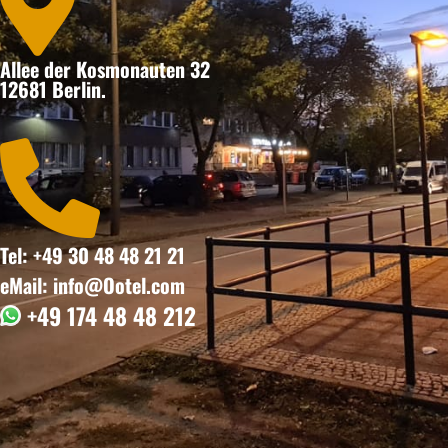

Allee der Kosmonauten 32
12681 Berlin.

Tel: +49 30 48 48 21 21
eMail: info@Ootel.com
+49 174 48 48 212