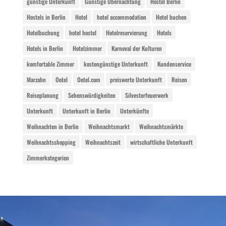
günstige Unterkunft
Günstige Übernachtung
Hostel Berlin
Hostels in Berlin
Hotel
hotel accommodation
Hotel buchen
Hotelbuchung
hotel hostel
Hotelreservierung
Hotels
Hotels in Berlin
Hotelzimmer
Karneval der Kulturen
komfortable Zimmer
kostengünstige Unterkunft
Kundenservice
Marzahn
Ootel
Ootel.com
preiswerte Unterkunft
Reisen
Reiseplanung
Sehenswürdigkeiten
Silvesterfeuerwerk
Unterkunft
Unterkunft in Berlin
Unterkünfte
Weihnachten in Berlin
Weihnachtsmarkt
Weihnachtsmärkte
Weihnachtsshopping
Weihnachtszeit
wirtschaftliche Unterkunft
Zimmerkategorien