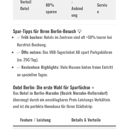
Vorteil
-
80%
Servic
Ootel
Anbind
sparen
e
ung
Spar-Tipps für Ihren Berlin-Besuch 💡
✅
Früh buchen:
Hotels im Zentrum sind oft +50% teurer bei
Kurzfrist-Buchung.
✅
Öffis nutzen:
Das VBB-Tagesticket AB spart Parkgebühren
(ca. 25€/Tag).
✅
Kostenlose Highlights:
Viele Museen bieten freien Eintritt
an speziellen Tagen.
Ootel Berlin: Die erste Wahl für Sparfüchse ⭐
Das
Ootel in Berlin-Marzahn (Bezirk Marzahn-Hellersdorf)
überzeugt durch ein unschlagbares Preis-Leistungs-Verhältnis
und ist die perfekte Homebase für Ihren Städtetrip:
Feature / Leistung
Details & Vorteile