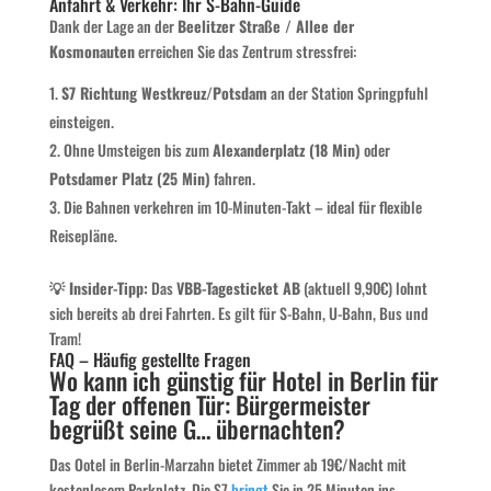
Anfahrt & Verkehr: Ihr S-Bahn-Guide
Dank der Lage an der
Beelitzer Straße / Allee der
Kosmonauten
erreichen Sie das Zentrum stressfrei:
S7 Richtung Westkreuz/Potsdam
an der Station Springpfuhl
einsteigen.
Ohne Umsteigen bis zum
Alexanderplatz (18 Min)
oder
Potsdamer Platz (25 Min)
fahren.
Die Bahnen verkehren im 10-Minuten-Takt – ideal für flexible
Reisepläne.
💡 Insider-Tipp:
Das
VBB-Tagesticket AB
(aktuell 9,90€) lohnt
sich bereits ab drei Fahrten. Es gilt für S-Bahn, U-Bahn, Bus und
Tram!
FAQ – Häufig gestellte Fragen
Wo kann ich günstig für Hotel in Berlin für
Tag der offenen Tür: Bürgermeister
begrüßt seine G… übernachten?
Das Ootel in Berlin-Marzahn bietet Zimmer ab 19€/Nacht mit
kostenlosem Parkplatz. Die S7
bringt
Sie in 25 Minuten ins