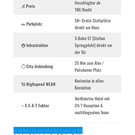
Unschlagbar ab
💰
Preis
19€/Nacht
50+ Gratis-Stellplätze
🚗
Parkplatz
direkt am Haus
S-Bahn S7 (Station
🚇
Infrastruktur
Springpfuhl) direkt vor
der Tür
25 Min zum Alex /
⏱️
City-Anbindung
Potsdamer Platz
Kostenlos in allen
📶
Highspeed WLAN
Bereichen
Verifiziertes Hotel mit
⭐
E-E-A-T Faktor
24/7 Rezeption &
multilingualem Team
➡️ Sichern Sie sich jetzt Ihr Zimmer ab 19€