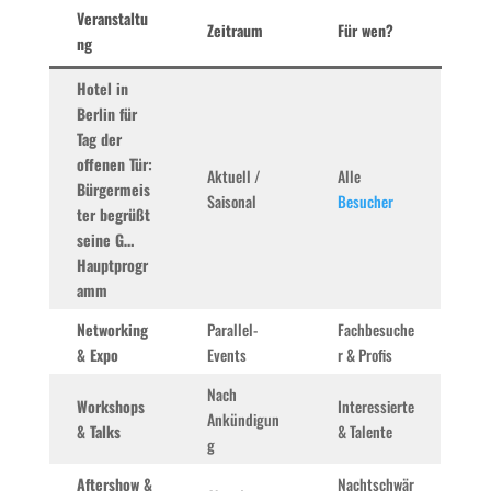
Veranstaltu
Zeitraum
Für wen?
ng
Hotel in
Berlin für
Tag der
offenen Tür:
Aktuell /
Alle
Bürgermeis
Saisonal
Besucher
ter begrüßt
seine G…
Hauptprogr
amm
Networking
Parallel-
Fachbesuche
& Expo
Events
r & Profis
Nach
Workshops
Interessierte
Ankündigun
& Talks
& Talente
g
Aftershow &
Nachtschwär