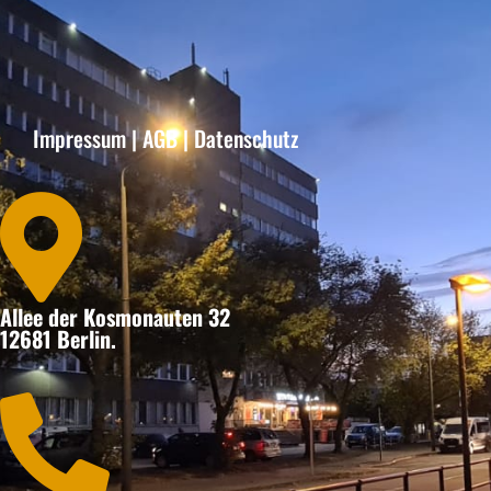
Impressum
|
AGB
|
Datenschutz

Allee der Kosmonauten 32
12681 Berlin.
