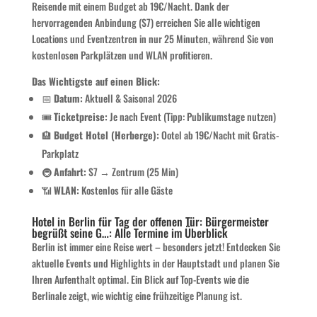
Reisende mit einem Budget ab 19€/Nacht. Dank der
hervorragenden Anbindung (S7) erreichen Sie alle wichtigen
Locations und Eventzentren in nur 25 Minuten, während Sie von
kostenlosen Parkplätzen und WLAN profitieren.
Das Wichtigste auf einen Blick:
📅
Datum:
Aktuell & Saisonal 2026
🎟️
Ticketpreise:
Je nach Event (Tipp: Publikumstage nutzen)
🏨
Budget Hotel (Herberge):
Ootel ab 19€/Nacht mit Gratis-
Parkplatz
🚇
Anfahrt:
S7 → Zentrum (25 Min)
📶
WLAN:
Kostenlos für alle Gäste
Hotel in Berlin für Tag der offenen Tür: Bürgermeister
begrüßt seine G…: Alle Termine im Überblick
Berlin ist immer eine Reise wert – besonders jetzt! Entdecken Sie
aktuelle Events und Highlights in der Hauptstadt und planen Sie
Ihren Aufenthalt optimal. Ein Blick auf Top-Events wie die
Berlinale zeigt, wie wichtig eine frühzeitige Planung ist.