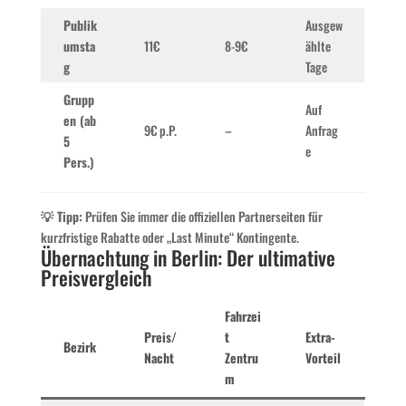
Publik
Ausgew
umsta
11€
8-9€
ählte
g
Tage
Grupp
Auf
en (ab
9€ p.P.
–
Anfrag
5
e
Pers.)
💡 Tipp:
Prüfen Sie immer die offiziellen Partnerseiten für
kurzfristige Rabatte oder „Last Minute“ Kontingente.
Übernachtung in Berlin: Der ultimative
Preisvergleich
Fahrzei
Preis/
t
Extra-
Bezirk
Nacht
Zentru
Vorteil
m