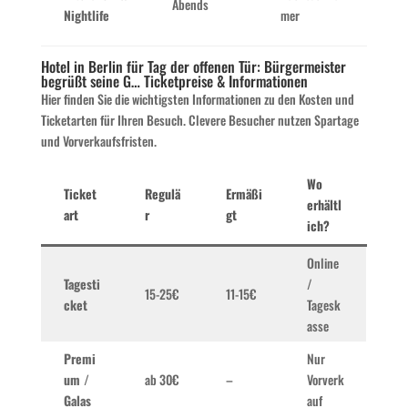
Abends
Nightlife
mer
Hotel in Berlin für Tag der offenen Tür: Bürgermeister
begrüßt seine G… Ticketpreise & Informationen
Hier finden Sie die wichtigsten Informationen zu den Kosten und
Ticketarten für Ihren Besuch. Clevere Besucher nutzen Spartage
und Vorverkaufsfristen.
Wo
Ticket
Regulä
Ermäßi
erhältl
art
r
gt
ich?
Online
Tagesti
/
15-25€
11-15€
cket
Tagesk
asse
Premi
Nur
um /
ab 30€
–
Vorverk
Galas
auf