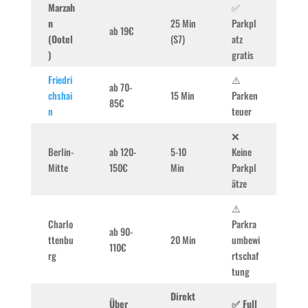
Marzah
✅
n
25 Min
Parkpl
ab 19€
(Ootel
(S7)
atz
)
gratis
Friedri
⚠️
ab 70-
chshai
15 Min
Parken
85€
n
teuer
❌
Berlin-
ab 120-
5-10
Keine
Mitte
150€
Min
Parkpl
ätze
⚠️
Charlo
Parkra
ab 90-
ttenbu
20 Min
umbewi
110€
rg
rtschaf
tung
Direkt
Über
✅ Full