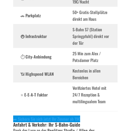
19€/Nacht
50+ Gratis-Stellplätze
🚗
Parkplatz
direkt am Haus
S-Bahn S7 (Station
🚇
Infrastruktur
Springpfuhl) direkt vor
der Tür
25 Min zum Alex /
⏱️
City-Anbindung
Potsdamer Platz
Kostenlos in allen
📶
Highspeed WLAN
Bereichen
Verifiziertes Hotel mit
⭐
E-E-A-T Faktor
24/7 Rezeption &
multilingualem Team
➡️ Sichern Sie sich jetzt Ihr Zimmer ab 19€
Anfahrt & Verkehr: Ihr S-Bahn-Guide
Dank der Lage an der
Beelitzer Straße / Allee der