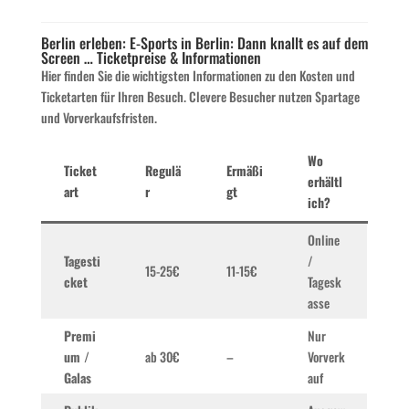
Berlin erleben: E-Sports in Berlin: Dann knallt es auf dem
Screen … Ticketpreise & Informationen
Hier finden Sie die wichtigsten Informationen zu den Kosten und
Ticketarten für Ihren Besuch. Clevere Besucher nutzen Spartage
und Vorverkaufsfristen.
Wo
Ticket
Regulä
Ermäßi
erhältl
art
r
gt
ich?
Online
Tagesti
/
15-25€
11-15€
cket
Tagesk
asse
Premi
Nur
um /
ab 30€
–
Vorverk
Galas
auf