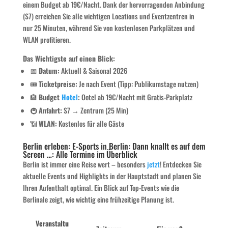
einem Budget ab 19€/Nacht. Dank der hervorragenden Anbindung
(S7) erreichen Sie alle wichtigen Locations und Eventzentren in
nur 25 Minuten, während Sie von kostenlosen Parkplätzen und
WLAN profitieren.
Das Wichtigste auf einen Blick:
📅
Datum:
Aktuell & Saisonal 2026
🎟️
Ticketpreise:
Je nach Event (Tipp: Publikumstage nutzen)
🏨
Budget
Hotel
:
Ootel ab 19€/Nacht mit Gratis-Parkplatz
🚇
Anfahrt:
S7 → Zentrum (25 Min)
📶
WLAN:
Kostenlos für alle Gäste
Berlin erleben: E-Sports in Berlin: Dann knallt es auf dem
Screen …: Alle Termine im Überblick
Berlin ist immer eine Reise wert – besonders
jetzt
! Entdecken Sie
aktuelle Events und Highlights in der Hauptstadt und planen Sie
Ihren Aufenthalt optimal. Ein Blick auf Top-Events wie die
Berlinale zeigt, wie wichtig eine frühzeitige Planung ist.
Veranstaltu