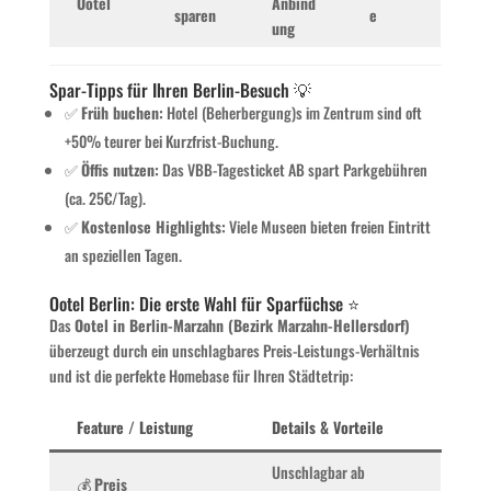
Ootel
Anbind
sparen
e
ung
Spar-Tipps für Ihren Berlin-Besuch 💡
✅
Früh buchen:
Hotel (Beherbergung)s im Zentrum sind oft
+50% teurer bei Kurzfrist-Buchung.
✅
Öffis nutzen:
Das VBB-Tagesticket AB spart Parkgebühren
(ca. 25€/Tag).
✅
Kostenlose Highlights:
Viele Museen bieten freien Eintritt
an speziellen Tagen.
Ootel Berlin: Die erste Wahl für Sparfüchse ⭐
Das
Ootel in Berlin-Marzahn (Bezirk Marzahn-Hellersdorf)
überzeugt durch ein unschlagbares Preis-Leistungs-Verhältnis
und ist die perfekte Homebase für Ihren Städtetrip:
Feature / Leistung
Details & Vorteile
Unschlagbar ab
💰
Preis