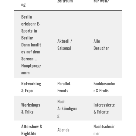
Zeitraum
Für wen?
ng
Berlin
erleben: E-
Sports in
Berlin:
Aktuell /
Alle
Dann knallt
Saisonal
Besucher
es auf dem
Screen …
Hauptprogr
amm
Networking
Parallel-
Fachbesuche
& Expo
Events
r & Profis
Nach
Workshops
Interessierte
Ankündigun
& Talks
& Talente
g
Aftershow &
Nachtschwär
Abends
Nightlife
mer