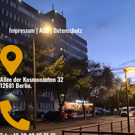
Impressum
|
AGB
|
Datenschutz

Allee der Kosmonauten 32
12681 Berlin.
