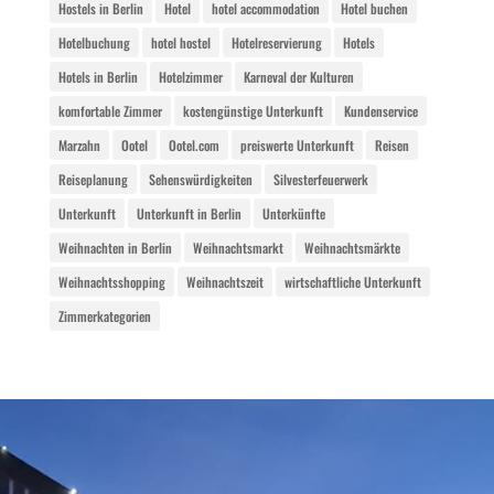
Hostels in Berlin
Hotel
hotel accommodation
Hotel buchen
Hotelbuchung
hotel hostel
Hotelreservierung
Hotels
Hotels in Berlin
Hotelzimmer
Karneval der Kulturen
komfortable Zimmer
kostengünstige Unterkunft
Kundenservice
Marzahn
Ootel
Ootel.com
preiswerte Unterkunft
Reisen
Reiseplanung
Sehenswürdigkeiten
Silvesterfeuerwerk
Unterkunft
Unterkunft in Berlin
Unterkünfte
Weihnachten in Berlin
Weihnachtsmarkt
Weihnachtsmärkte
Weihnachtsshopping
Weihnachtszeit
wirtschaftliche Unterkunft
Zimmerkategorien