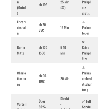
n
25 Min
Parkpl
ab 19€
(Ootel
(S7)
atz
)
gratis
Friedri
⚠️
ab 70-
chshai
15 Min
Parken
85€
n
teuer
❌
Berlin-
ab 120-
5-10
Keine
Mitte
150€
Min
Parkpl
ätze
⚠️
Charlo
Parkra
ab 90-
ttenbu
20 Min
umbewi
110€
rg
rtschaf
tung
Direkt
Über
✅ Full
Vorteil
-
80%
Servic