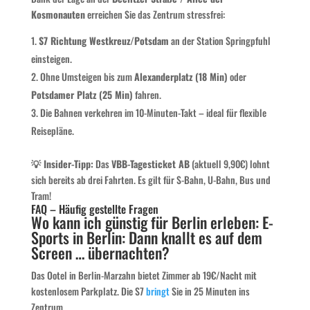
Kosmonauten
erreichen Sie das Zentrum stressfrei:
S7 Richtung Westkreuz/Potsdam
an der Station Springpfuhl
einsteigen.
Ohne Umsteigen bis zum
Alexanderplatz (18 Min)
oder
Potsdamer Platz (25 Min)
fahren.
Die Bahnen verkehren im 10-Minuten-Takt – ideal für flexible
Reisepläne.
💡 Insider-Tipp:
Das
VBB-Tagesticket AB
(aktuell 9,90€) lohnt
sich bereits ab drei Fahrten. Es gilt für S-Bahn, U-Bahn, Bus und
Tram!
FAQ – Häufig gestellte Fragen
Wo kann ich günstig für Berlin erleben: E-
Sports in Berlin: Dann knallt es auf dem
Screen … übernachten?
Das Ootel in Berlin-Marzahn bietet Zimmer ab 19€/Nacht mit
kostenlosem Parkplatz. Die S7
bringt
Sie in 25 Minuten ins
Zentrum.