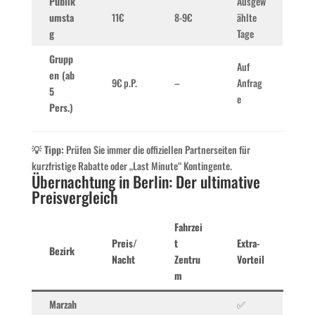
Publik
Ausgew
umsta
11€
8-9€
ählte
g
Tage
Grupp
Auf
en (ab
9€ p.P.
–
Anfrag
5
e
Pers.)
💡 Tipp:
Prüfen Sie immer die offiziellen Partnerseiten für
kurzfristige Rabatte oder „Last Minute“ Kontingente.
Übernachtung in Berlin: Der ultimative
Preisvergleich
Fahrzei
Preis/
t
Extra-
Bezirk
Nacht
Zentru
Vorteil
m
Marzah
✅